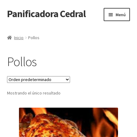
Panificadora Cedral
Ir
Ir
Menú
a
al
la
contenido
Inicio
navegación
Inicio
Pollos
Carrito
Pollos
Finalizar compra
Maite POS
Mostrando el único resultado
Mi cuenta
Reparto