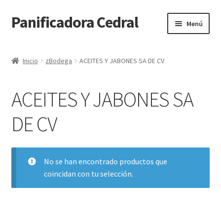
Panificadora Cedral
Ir
Ir
Menú
a
al
la
contenido
Inicio
navegación
Inicio
zBodega
ACEITES Y JABONES SA DE CV
Carrito
ACEITES Y JABONES SA
Finalizar compra
DE CV
Maite POS
Mi cuenta
No se han encontrado productos que
coincidan con tu selección.
Reparto