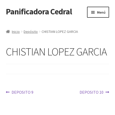
Panificadora Cedral
Ir
Ir
Menú
a
al
la
contenido
Inicio
navegación
Inicio
Depósito
CHISTIAN LOPEZ GARCIA
Carrito
CHISTIAN LOPEZ GARCIA
Finalizar compra
Maite POS
Mi cuenta
Navegación
Anterior:
Siguiente:
DEPOSITO 9
DEPOSITO 10
Reparto
de
entradas