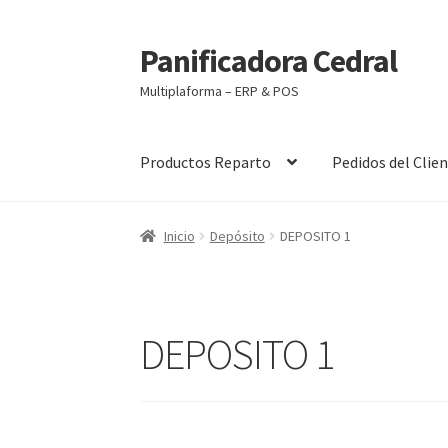
Panificadora Cedral
Ir
Ir
a
al
Multiplaforma – ERP & POS
la
contenido
navegación
Productos Reparto
Pedidos del Clie
Inicio
Carrito
Finalizar compra
Maite POS
Mi 
Inicio
Depósito
DEPOSITO 1
DEPOSITO 1