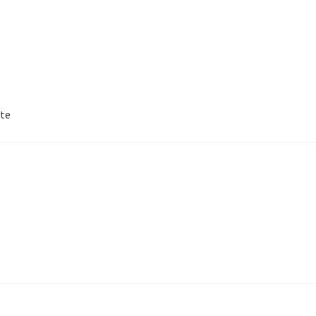
nte
cuenta
Reparto