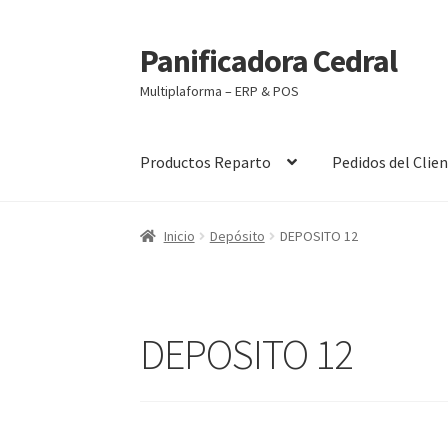
Panificadora Cedral
Ir
Ir
a
al
Multiplaforma – ERP & POS
la
contenido
navegación
Productos Reparto
Pedidos del Clie
Inicio
Carrito
Finalizar compra
Maite POS
Mi 
Inicio
Depósito
DEPOSITO 12
DEPOSITO 12