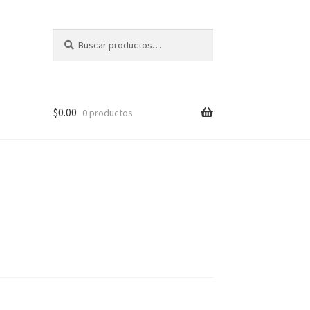
Buscar
Buscar
por:
$
0.00
0 productos