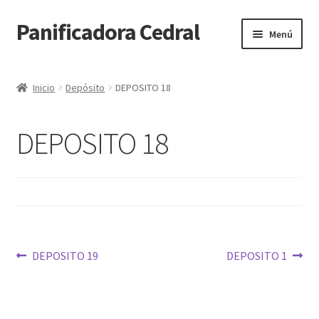
Panificadora Cedral
Ir
Ir
Menú
a
al
la
contenido
Inicio
navegación
Inicio
Depósito
DEPOSITO 18
Carrito
DEPOSITO 18
Finalizar compra
Maite POS
Mi cuenta
Navegación
Anterior:
Siguiente:
DEPOSITO 19
DEPOSITO 1
Reparto
de
entradas