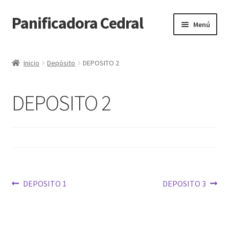
Panificadora Cedral
Ir
Ir
Menú
a
al
la
contenido
Inicio
navegación
Inicio
Depósito
DEPOSITO 2
Carrito
DEPOSITO 2
Finalizar compra
Maite POS
Mi cuenta
Navegación
Anterior:
Siguiente:
DEPOSITO 1
DEPOSITO 3
Reparto
de
entradas