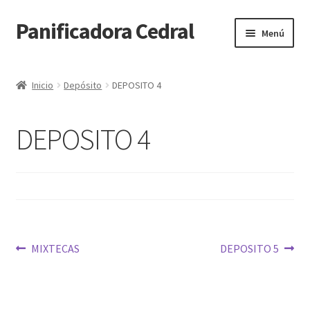
Panificadora Cedral
Ir
Ir
Menú
a
al
la
contenido
Inicio
navegación
Inicio
Depósito
DEPOSITO 4
Carrito
DEPOSITO 4
Finalizar compra
Maite POS
Mi cuenta
Navegación
Anterior:
Siguiente:
MIXTECAS
DEPOSITO 5
Reparto
de
entradas