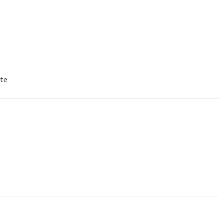
nte
cuenta
Reparto