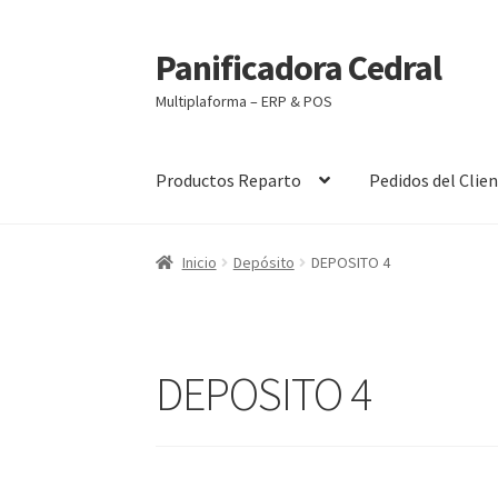
Panificadora Cedral
Ir
Ir
a
al
Multiplaforma – ERP & POS
la
contenido
navegación
Productos Reparto
Pedidos del Clie
Inicio
Carrito
Finalizar compra
Maite POS
Mi 
Inicio
Depósito
DEPOSITO 4
DEPOSITO 4