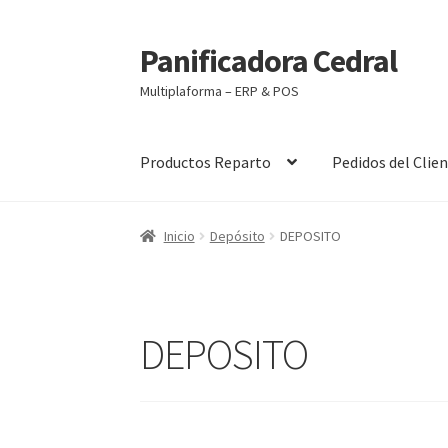
Panificadora Cedral
Ir
Ir
a
al
Multiplaforma – ERP & POS
la
contenido
navegación
Productos Reparto
Pedidos del Clie
Inicio
Carrito
Finalizar compra
Maite POS
Mi 
Inicio
Depósito
DEPOSITO
DEPOSITO