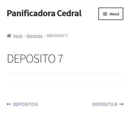
Panificadora Cedral
Ir
Ir
Menú
a
al
la
contenido
Inicio
navegación
Inicio
Depósito
DEPOSITO 7
Carrito
DEPOSITO 7
Finalizar compra
Maite POS
Mi cuenta
Navegación
Anterior:
Siguiente:
DEPOSITO 6
DEPOSITO 8
Reparto
de
entradas