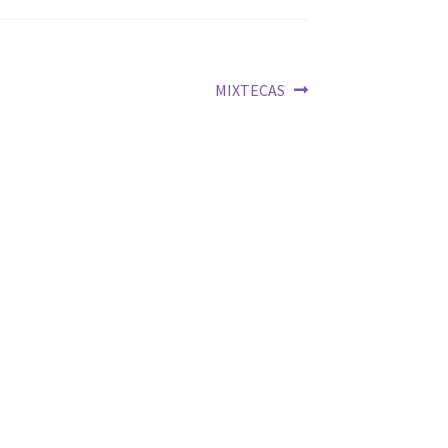
Siguiente:
MIXTECAS