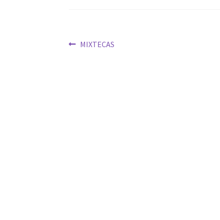
Navegación
Anterior:
MIXTECAS
de
entradas