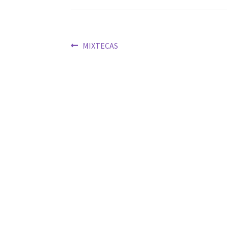
Navegación
Anterior:
MIXTECAS
de
entradas