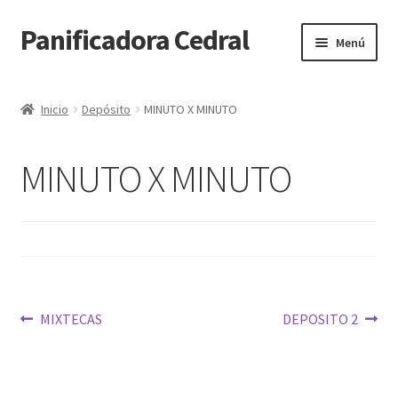
Panificadora Cedral
Ir
Ir
Menú
a
al
la
contenido
Inicio
navegación
Inicio
Depósito
MINUTO X MINUTO
Carrito
MINUTO X MINUTO
Finalizar compra
Maite POS
Mi cuenta
Navegación
Anterior:
Siguiente:
MIXTECAS
DEPOSITO 2
Reparto
de
entradas