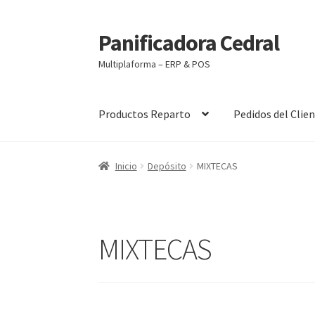
Panificadora Cedral
Ir
Ir
a
al
Multiplaforma – ERP & POS
la
contenido
navegación
Productos Reparto
Pedidos del Clie
Inicio
Carrito
Finalizar compra
Maite POS
Mi 
Inicio
Depósito
MIXTECAS
MIXTECAS