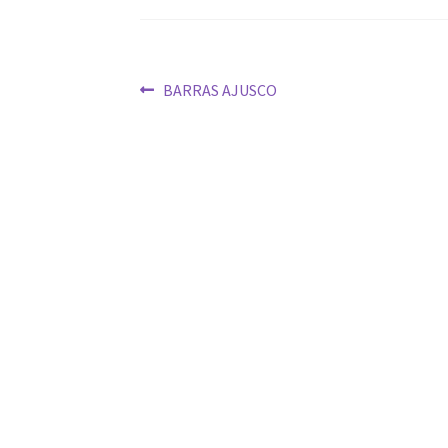
Navegación
Anterior:
BARRAS AJUSCO
de
entradas