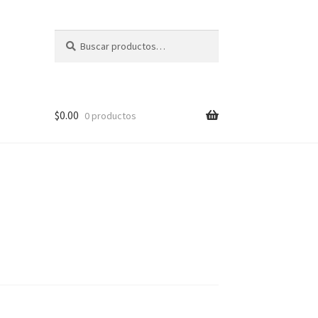
Buscar
Buscar
por:
$
0.00
0 productos