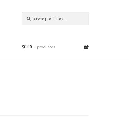
Buscar
Buscar
por:
$
0.00
0 productos