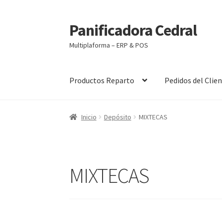
Panificadora Cedral
Ir
Ir
a
al
Multiplaforma – ERP & POS
la
contenido
navegación
Productos Reparto
Pedidos del Clie
Inicio
Carrito
Finalizar compra
Maite POS
Mi 
Inicio
Depósito
MIXTECAS
MIXTECAS