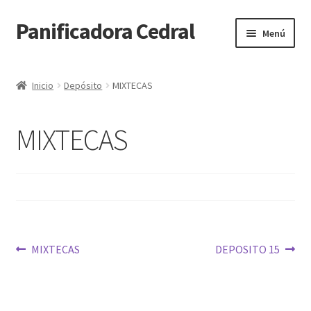
Panificadora Cedral
Ir
Ir
Menú
a
al
la
contenido
Inicio
navegación
Inicio
Depósito
MIXTECAS
Carrito
MIXTECAS
Finalizar compra
Maite POS
Mi cuenta
Navegación
Anterior:
Siguiente:
MIXTECAS
DEPOSITO 15
Reparto
de
entradas