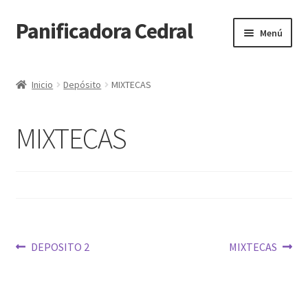
Panificadora Cedral
Ir
Ir
Menú
a
al
la
contenido
Inicio
navegación
Inicio
Depósito
MIXTECAS
Carrito
MIXTECAS
Finalizar compra
Maite POS
Mi cuenta
Navegación
Anterior:
Siguiente:
DEPOSITO 2
MIXTECAS
Reparto
de
entradas