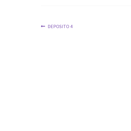
Navegación
Anterior:
DEPOSITO 4
de
entradas