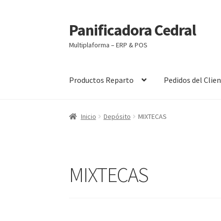
Panificadora Cedral
Ir
Ir
a
al
Multiplaforma – ERP & POS
la
contenido
navegación
Productos Reparto
Pedidos del Clie
Inicio
Carrito
Finalizar compra
Maite POS
Mi 
Inicio
Depósito
MIXTECAS
MIXTECAS