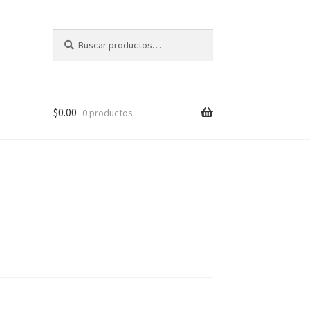
Buscar
Buscar
por:
$
0.00
0 productos