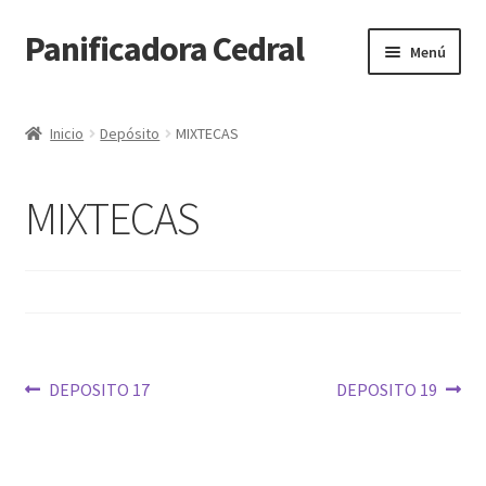
Panificadora Cedral
Ir
Ir
Menú
a
al
la
contenido
Inicio
navegación
Inicio
Depósito
MIXTECAS
Carrito
MIXTECAS
Finalizar compra
Maite POS
Mi cuenta
Navegación
Anterior:
Siguiente:
DEPOSITO 17
DEPOSITO 19
Reparto
de
entradas