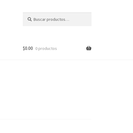
Buscar
Buscar
por:
$
0.00
0 productos