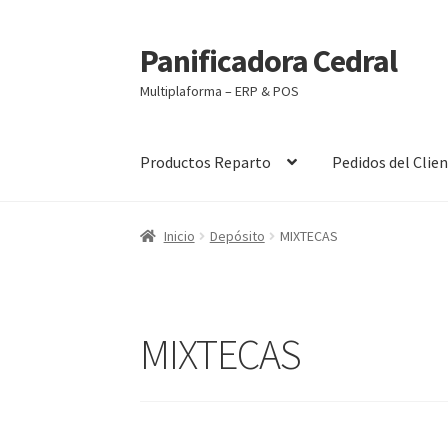
Panificadora Cedral
Ir
Ir
a
al
Multiplaforma – ERP & POS
la
contenido
navegación
Productos Reparto
Pedidos del Clie
Inicio
Carrito
Finalizar compra
Maite POS
Mi 
Inicio
Depósito
MIXTECAS
MIXTECAS