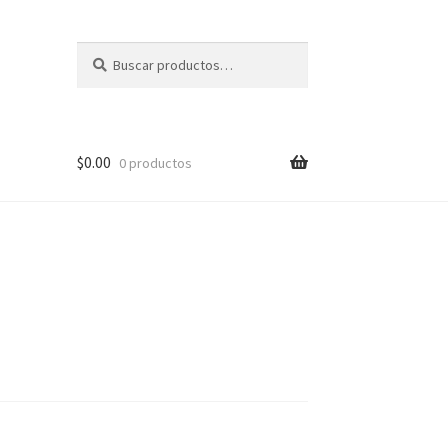
Buscar
Buscar
por:
$
0.00
0 productos