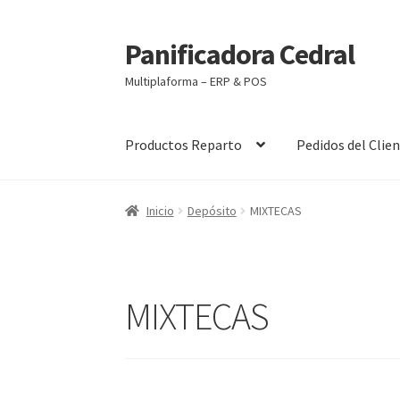
Panificadora Cedral
Ir
Ir
a
al
Multiplaforma – ERP & POS
la
contenido
navegación
Productos Reparto
Pedidos del Clie
Inicio
Carrito
Finalizar compra
Maite POS
Mi 
Inicio
Depósito
MIXTECAS
MIXTECAS