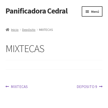
Panificadora Cedral
Ir
Ir
Menú
a
al
la
contenido
Inicio
navegación
Inicio
Depósito
MIXTECAS
Carrito
MIXTECAS
Finalizar compra
Maite POS
Mi cuenta
Navegación
Anterior:
Siguiente:
MIXTECAS
DEPOSITO 9
Reparto
de
entradas