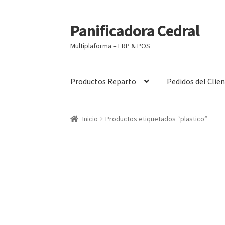
Panificadora Cedral
Ir
Ir
a
al
Multiplaforma – ERP & POS
la
contenido
navegación
Productos Reparto
Pedidos del Clie
Inicio
Carrito
Finalizar compra
Maite POS
Mi 
Inicio
Productos etiquetados “plastico”