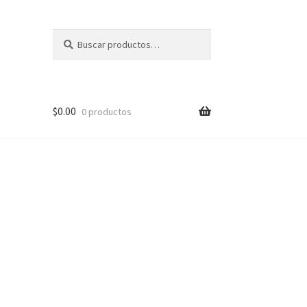
Buscar
Buscar
por:
$
0.00
0 productos