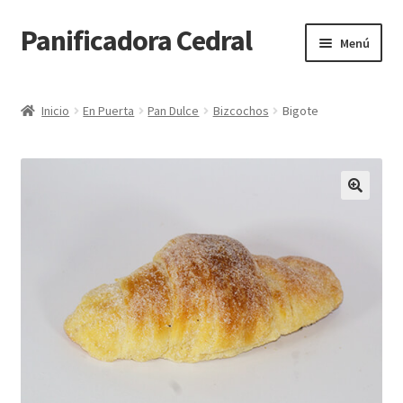
Panificadora Cedral
Ir
Ir
Menú
a
al
la
contenido
Inicio
navegación
Inicio
En Puerta
Pan Dulce
Bizcochos
Bigote
Carrito
Finalizar compra
Maite POS
Mi cuenta
Reparto