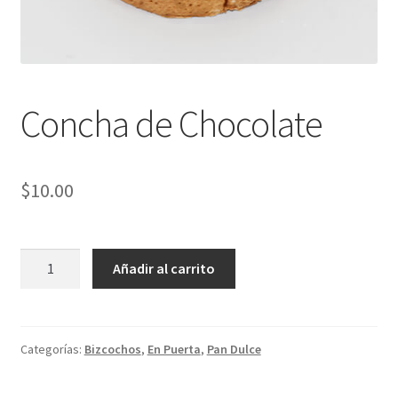
Concha de Chocolate
$
10.00
Concha
Añadir al carrito
de
Chocolate
cantidad
Categorías:
Bizcochos
,
En Puerta
,
Pan Dulce