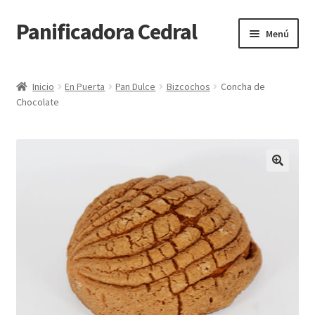
Panificadora Cedral
Ir
Ir
Menú
a
al
la
contenido
Inicio
navegación
Inicio
En Puerta
Pan Dulce
Bizcochos
Concha de
Chocolate
Carrito
Finalizar compra
Maite POS
Mi cuenta
Reparto