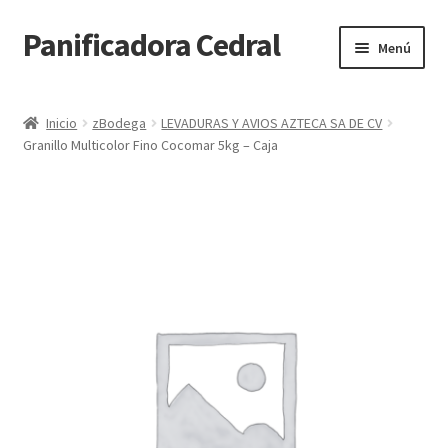
Panificadora Cedral
Ir
Ir
Menú
a
al
la
contenido
Inicio
navegación
Inicio
zBodega
LEVADURAS Y AVIOS AZTECA SA DE CV
Granillo Multicolor Fino Cocomar 5kg – Caja
Carrito
Finalizar compra
Maite POS
Mi cuenta
Reparto