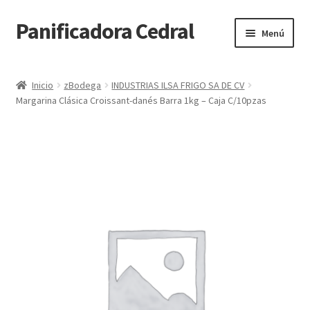
Panificadora Cedral
Ir
Ir
Menú
a
al
la
contenido
Inicio
navegación
Inicio
zBodega
INDUSTRIAS ILSA FRIGO SA DE CV
Margarina Clásica Croissant-danés Barra 1kg – Caja C/10pzas
Carrito
Finalizar compra
Maite POS
Mi cuenta
Reparto