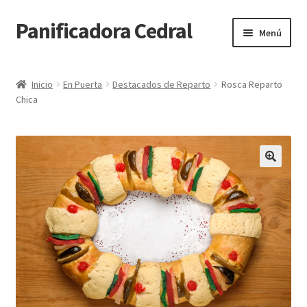
Panificadora Cedral
Ir
Ir
Menú
a
al
la
contenido
Inicio
navegación
Inicio
En Puerta
Destacados de Reparto
Rosca Reparto
Chica
Carrito
Finalizar compra
Maite POS
Mi cuenta
Reparto