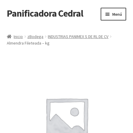
Panificadora Cedral
Ir
Ir
Menú
a
al
la
contenido
Inicio
navegación
Inicio
zBodega
INDUSTRIAS PANIMEX S DE RL DE CV
Almendra Fileteada – kg
Carrito
Finalizar compra
Maite POS
Mi cuenta
Reparto