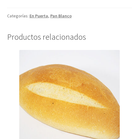
B3T
cantidad
Categorías:
En Puerta
,
Pan Blanco
Productos relacionados