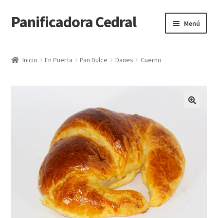
Panificadora Cedral
Ir
Ir
Menú
a
al
la
contenido
Inicio
navegación
Inicio
En Puerta
Pan Dulce
Danes
Cuerno
Carrito
Finalizar compra
Maite POS
Mi cuenta
Reparto