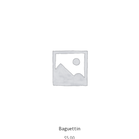
Baguettin
$
5.00