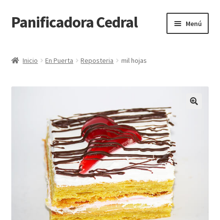
Panificadora Cedral
Ir
Ir
Menú
a
al
la
contenido
Inicio
navegación
Inicio
En Puerta
Reposteria
mil hojas
Carrito
Finalizar compra
Maite POS
Mi cuenta
Reparto