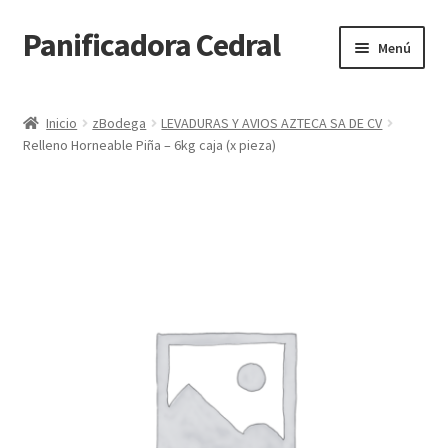
Panificadora Cedral
Ir
Ir
Menú
a
al
la
contenido
Inicio
navegación
Inicio
zBodega
LEVADURAS Y AVIOS AZTECA SA DE CV
Relleno Horneable Piña – 6kg caja (x pieza)
Carrito
Finalizar compra
Maite POS
Mi cuenta
Reparto