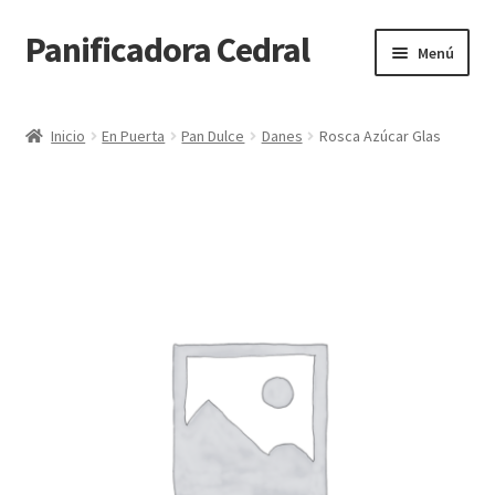
Panificadora Cedral
Ir
Ir
Menú
a
al
la
contenido
Inicio
navegación
Inicio
En Puerta
Pan Dulce
Danes
Rosca Azúcar Glas
Carrito
Finalizar compra
Maite POS
Mi cuenta
Reparto