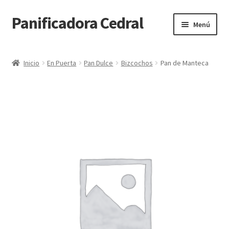
Panificadora Cedral
Ir
Ir
Menú
a
al
la
contenido
Inicio
navegación
Inicio
En Puerta
Pan Dulce
Bizcochos
Pan de Manteca
Carrito
Finalizar compra
Maite POS
Mi cuenta
Reparto