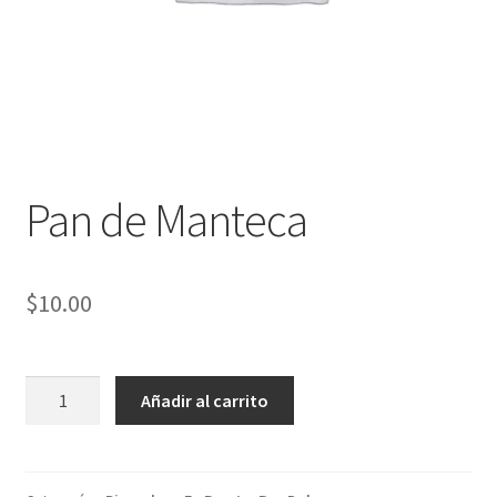
Pan de Manteca
$
10.00
Pan
Añadir al carrito
de
Manteca
cantidad